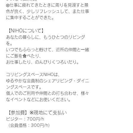
◎仕事に疲れてきたときに周りを見渡すと景
色が良く、少しリフレッシュして、また仕事
に集中することができた。
【NIHOについて】
あなたの暮らしに、もうひとつのリビング
を。
いつでもふらっと⾏けて、近所の仲間と⼀緒
にご飯を⾷べたり、
お仕事したり、のんびりくつろいだり。
コリビングスペースNIHOは、
ゆるやかな会員制のシェアリビング・ダイニ
ングスペースです。
個人でのご利用や仲間との打ち合わせ、様々
なイベントなどにお使いください。
【参加費】※現地にて支払い
ビジター：700円/h
（会員価格：300円/h）