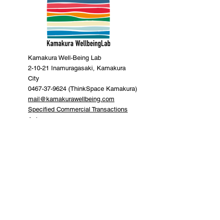
Kamakura Well-Being Lab
2-10-21 Inamuragasaki, Kamakura
City
0467-37-9624 (ThinkSpace Kamakura)
mail@kamakurawellbeing.com
Specified Commercial Transactions
Act
Contact us here
Co-organized by