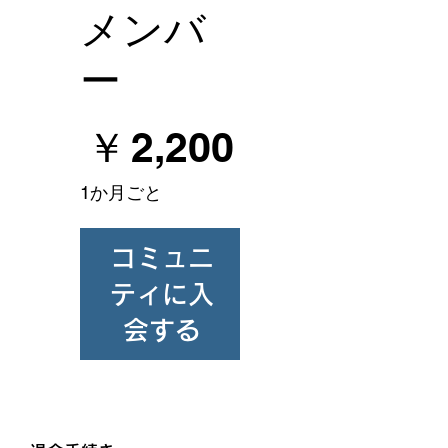
メンバ
ー
￥2,200
￥
2,200
1か月ごと
コミュニ
ティに入
会する