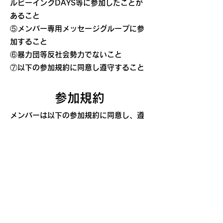
ルビーイングDAYS等に参加したことが
あること
⑤メンバー専用メッセージグループに参
加すること
⑥暴力団等反社会勢力でないこと
⑦以下の参加規約に同意し遵守すること
参加規約
メンバーは以下の参加規約に同意し、遵
守することとします。
①「鎌倉ウェルビーイングラボ」の活動
目的に共感すること
②会費規定にのっとり、会費を納めるこ
と。
③メンバーは以下の禁止事項を行っては
ならないものとし、違反した場合は参加
資格の取り消しに同意することとしま