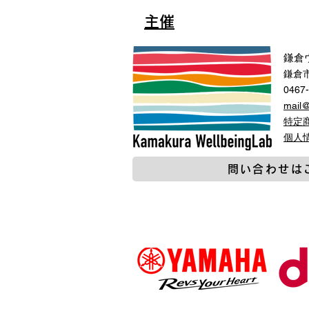
主催
鎌倉
鎌倉市
0467
mail
特定
​個
問い合わせは