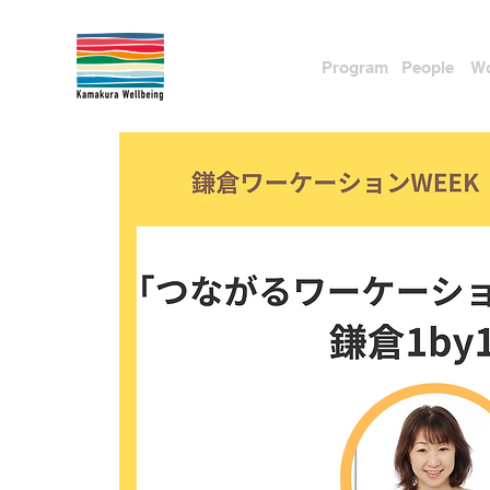
Pr
ogram
People
Wo