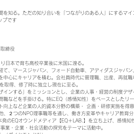
間を知る。ただの知り合いを「つながりのある人」にするマイ
ップです
表取締役
歳より日本で育ち高校卒業後に米国に渡る。
経て、マースジャパン、フォード自動車、アディダスジャパン
を中心にキャリアを積む。会社員時代に管理職、出産、再就職な
Aを取得、修了時に独立し現在に至る。
ザインする」をミッションとし、企業の人事・経営の制度デザ
職などを手掛ける。特にEQ（感情知性）をベースとしたリーダー育成
ージメント向上など企業の人的資本分野の構築・ 企画・研修実施を
の他、２つのNPO理事職等を通し、働き方変革やキャリア教育
本発のEQオウンドメディア【EQ＋LAB.】を立ち上げ、感情
、事業・企業・社会活動の探究をテーマに活動中。