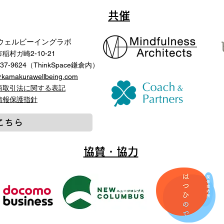
共催
ウェルビーイングラボ
稲村ガ崎2-10-21
-37-9624（ThinkSpace鎌倉内）
@kamakurawellbeing.com
商取引法に関する表記
人情報保護指針
こちら
協賛・協力