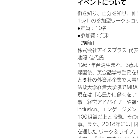
イベントについて
街を知り、自分を知り、仲
1by1 の参加型ワークショ
●定員：10名
●参加費：無料
【講師】
株式会社アイズプラス 代
池照 佳代氏
1967年台湾生まれ、3
帰国後、英会話学校勤務を
と５社の外資系企業で人事
法政大学経営大学院でMB
現在は「心豊かに働くをデ
事・経営アドバイザーや顧問
Inclusion、エンゲ
100組織以上と協働。そ
事。また、2018年には日
を通した ワーク＆ライフ