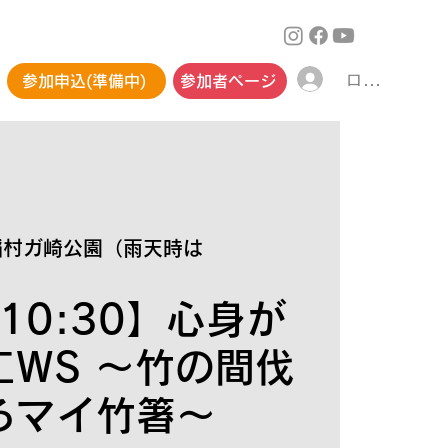
ログイン
参加申込(準備中)
参加者ページ
稲村ガ崎公園（雨天時は
 10:30】心身が
工WS 〜竹の間伐
るマイ竹箸〜