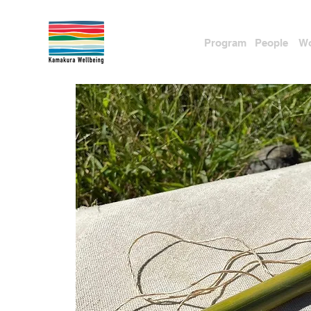
Pr
ogram
People
Wo