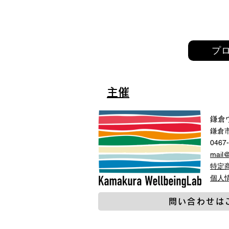
プ
主催
鎌倉
鎌倉市
0467
mail
特定
​個
問い合わせは