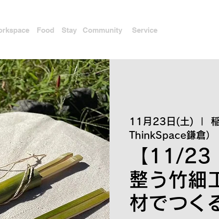
rkspace
Food
Stay
Community
Service
11月23日(土)
  |  
ThinkSpace鎌倉）
【11/23
整う竹細
材でつく