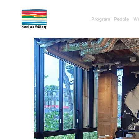
Pr
ogram
People
Wo