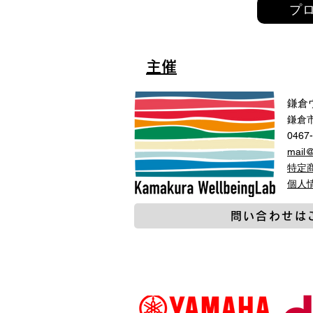
プ
主催
鎌倉
鎌倉市
0467
mail
特定
​個
問い合わせは