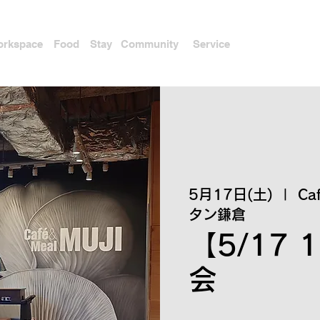
rkspace
Food
Stay
Community
Service
5月17日(土)
  |  
Ca
タン鎌倉
【5/17 
会