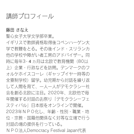
講師プロフィール
藤田 さなえ
聖心女子大学文学部卒業。
イギリスで教師資格取得後コペンハーゲン大
学で教鞭をとる。その後インド・スリランカ
他の学校や障がい者工房のアドバイザー。同
時に毎年3･４ヵ月は北欧で教育機関（80以
上）企業・行政などを訪問。デンマークのフ
ォルケホイスコーレ（ギャップイヤー時等の
全寮制学校）留学。幼児期から対話を繰り返
して人間を育て、一人一人がデモクラシー社
会を創る北欧に注目。2020年、北欧他で毎
年開催する対話のお祭り「デモクラシーフェ
スティバル」日本版をオンラインで開催。
2023年ＮＰＯ化し、年齢・性別・職業・地
位・宗教・国籍他関係なく対等な立場で行う
対話の場の提供を行っている。
ＮＰＯ法人Democracy Festival Japan代表