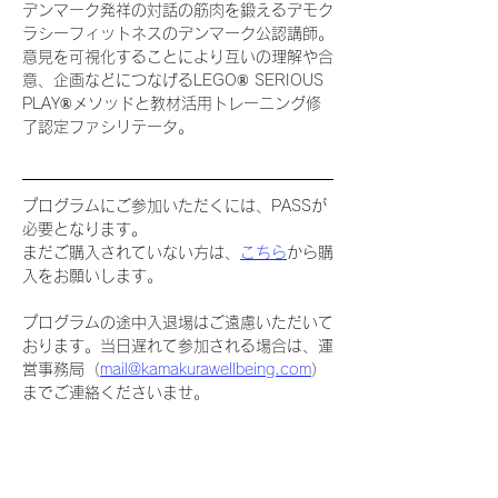
デンマーク発祥の対話の筋肉を鍛えるデモク
ラシーフィットネスのデンマーク公認講師。
意見を可視化することにより互いの理解や合
意、企画などにつなげるLEGO® SERIOUS 
PLAY®メソッドと教材活用トレーニング修
了認定ファシリテータ。
プログラムにご参加いただくには、PASSが
必要となります。
まだご購入されていない方は、
こちら
から購
入をお願いします。
プログラムの途中入退場はご遠慮いただいて
おります。当日遅れて参加される場合は、運
営事務局（
mail@kamakurawellbeing.com
）
までご連絡くださいませ。