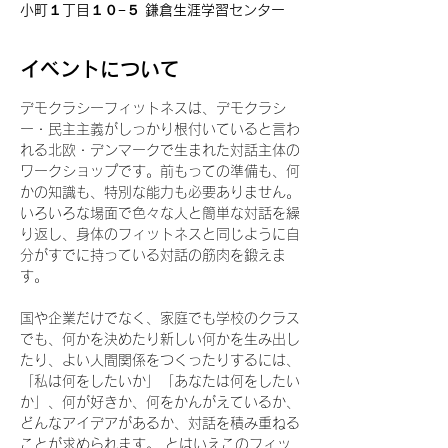
小町１丁目１０−５ 鎌倉生涯学習センター
イベントについて
デモクラシーフィットネスは、デモクラシ
ー・民主主義がしっかり根付いていると言わ
れる北欧・デンマークで生まれた対話主体の
ワークショップです。前もっての準備も、何
かの知識も、特別な能力も必要ありません。
いろいろな場面で色々な人と簡単な対話を繰
り返し、身体のフィットネスと同じように自
分がすでに持っている対話の筋肉を鍛えま
す。 
国や企業だけでなく、家庭でも学校のクラス
でも、何かを決めたり新しい何かを生み出し
たり、よい人間関係をつくったりするには、
「私は何をしたいか」「あなたは何をしたい
か」、何が好きか、何をかんがえているか、
どんなアイデアがあるか、対話を積み重ねる
ことが求められます。 とはいえこのフィッ