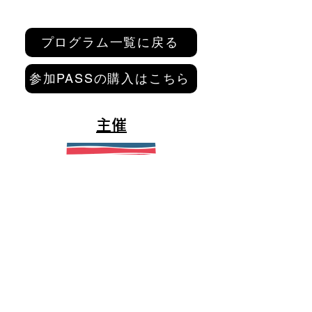
プログラム一覧に戻る
参加PASSの購入はこちら
主催
鎌倉ウェルビーイングラボ
鎌倉市稲村ガ崎2-10-21
0467-37-9624（ThinkSpace鎌倉内）
mail@kamakurawellbeing.com
特定商取引法に関する表記
​個人情報保護指針