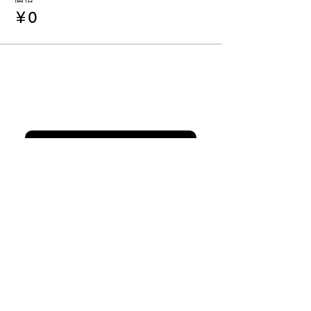
￥0
プログラム一覧に戻る
参加PASSの購入はこちら
主催