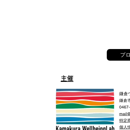
プ
主催
鎌倉
鎌倉市
0467
mail
特定
​個