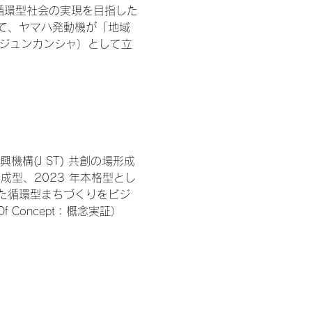
循環型社会の実現を目指した
て、ヤマハ発動機が「地域
（ジュンカンシャ）として立
構(J ST) 共創の場形成
育成型、2023 年本格型とし
た循環型まちづくりをビジ
 Concept：概念実証）