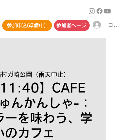
ログイン
参加申込(準備中)
参加者ページ
稲村ガ崎公園（雨天中止）
 11:40】CAFE
ゅんかんしゃ-：
ラーを味わう、学
いのカフェ