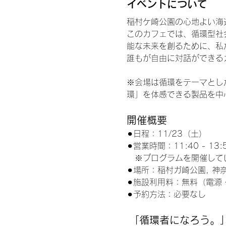
イベントについて
稲村ケ崎公園の心地よい海
このカフェでは、循環型社
能な未来を創るために、私
誰もが自由に対話ができる
※会場は循環をテーマとし
環」を体感できる製品を中
開催概要
⚫︎日程：11/23（土）
⚫︎営業時間：11:40 - 13:
　※プログラムを開催して
⚫︎場所：稲村ガ崎公園, 
⚫︎施設利用料：無料（電源・
⚫︎予約方法：必要なし
 「循環者になろう。