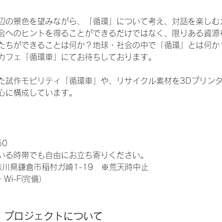
辺の景色を望みながら、「循環」について考え、対話を楽しむ
会へのヒントを得ることができるだけではなく、限りある資源
たちができることは何か？地球・社会の中で「循環」とは何か
カフェ「循環車」にてお待ちしております。
た試作モビリティ「循環車」や、リサイクル素材を3Dプリン
心に構成しています。
50
いる時帯でも自由にお立ち寄りください。
神奈川県鎌倉市稲村ガ崎1-19　※荒天時中止
Wi-Fi完備）
」プロジェクトについて