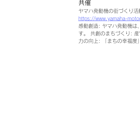
共催
ヤマハ発動機の街づくり活動Town 
https://www.yamaha-motor
感動創造: ヤマハ発動機
す。 共創のまちづくり: 
力の向上: 「まちの幸福