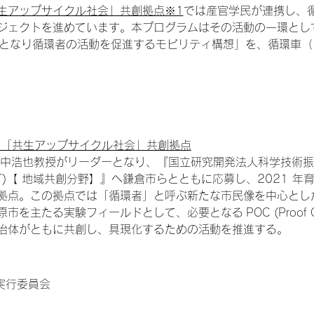
生アップサイクル社会」共創拠点※1
では産官学民が連携し、
ジェクトを進めています。本プログラムはその活動の一環とし
）となり循環者の活動を促進するモビリティ構想」を、循環車
る「共生アップサイクル社会」共創拠点
田中浩也教授がリーダーとなり、『国立研究開発法人科学技術振興機
EXT)【 地域共創分野】』へ鎌倉市らとともに応募し、2021 年
拠点。この拠点では「循環者」と呼ぶ新たな市民像を中心とし
を主たる実験フィールドとして、必要となる POC (Proof Of
治体がともに共創し、具現化するための活動を推進する。
実行委員会