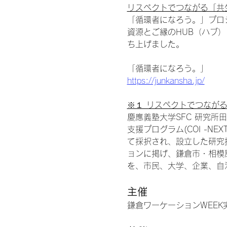
リスペクトでつながる「共
「循環者になろう。」プロ
資源とご縁のHUB（ハブ
ち上げました。
「循環者になろう。」
https://junkansha.jp/
※１ リスペクトでつなが
慶應義塾大学SFC 研究所
支援プログラム(COI -N
て採択され、設立した研究
ョンに掲げ、鎌倉市・相模原市
を、市民、大学、企業、自
主催
鎌倉ワーケーションWEEK