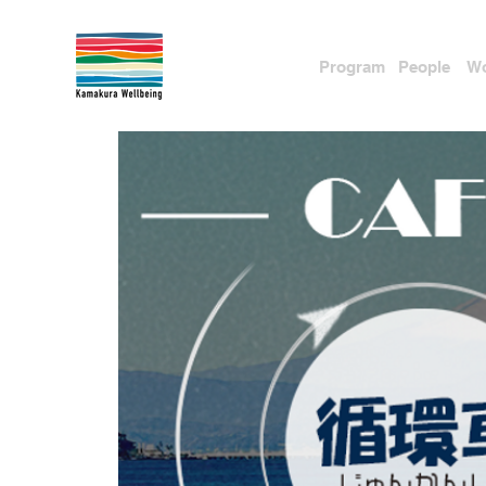
Pr
ogram
People
Wo