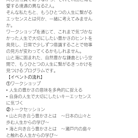
愛する境遇の異なる2人。
そんな私たちと、もうひとつの人生に繋がる
エッセンスとは何か、一緒に考えてみません
か。
ワークショップを通じて、これまで気づかな
かった人生で大切にしたい豊かさのヒントを
発見し、日常で少しずつ意識することで物事
の見方が変わってくるかもしれません。
山と海に囲まれた、自然豊かな鎌倉という空
間で、もうひとつの人生に繋がるきっかけを
見つけるプログラムです。
【イベントの流れ】
①ワークショップ
• 人生の豊かさの意味を多角的に捉える
• 自身の人生で大切にしたいキーエッセンス
に気づく
②トークセッション
• 山と向き合う豊かさとは　～日本の山々と
歩む人生からの学び～
• 海と向き合う豊かさとは　～瀬戸内の島々
と触れる人生からの学び～