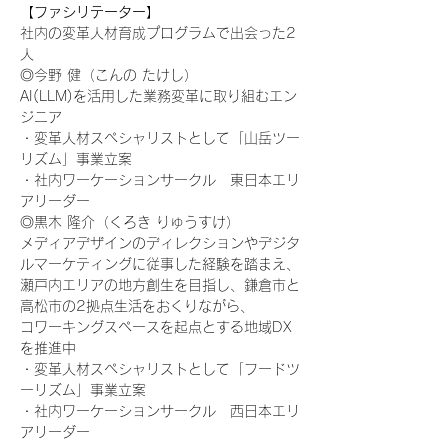
【ファシリテーター】
社内の変革人材育成プログラムで出会った2
人
◎今野 健（こんの たけし）
AI(LLM)を活用した業務変革に取り組むエン
ジニア
・変革人材スペシャリストとして「山岳ツー
リズム」事業立案
・社内ワーケーションサークル　東日本エリ
アリーダー
◎黒木 隆介（くろき りゅうすけ）
メディアデザインのディレクションやデジタ
ルマーケティングに従事した経験を踏まえ、
瀬戸内エリアの地方創生を目指し、鎌倉市と
高松市の2拠点生活をおくりながら、
コワーキングスペースを起点とする地域DX
を推進中
・変革人材スペシャリストとして「フードツ
ーリズム」事業立案
・社内ワーケーションサークル　西日本エリ
アリーダー