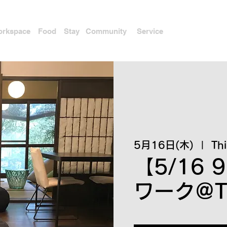
rkspace
Food
Stay
Community
Service
5月16日(木)
  |  
Th
【5/16 
ワーク＠Th