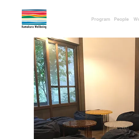
Pr
ogram
People
Wo