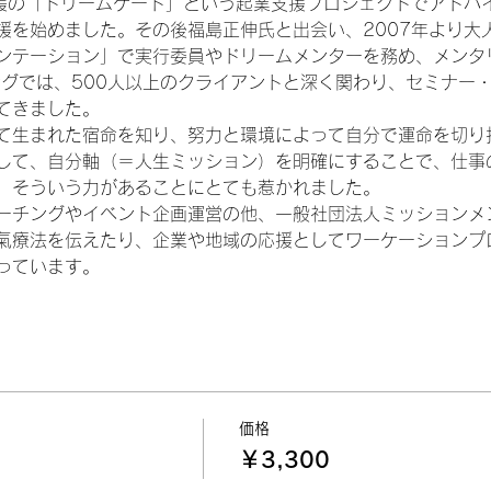
後援の「ドリームゲート」という起業支援プロジェクトでアドバ
援を始めました。その後福島正伸氏と出会い、2007年より大
ンテーション」で実行委員やドリームメンターを務め、メンタ
グでは、500人以上のクライアントと深く関わり、セミナー・
てきました。
て生まれた宿命を知り、努力と環境によって自分で運命を切り
して、自分軸（＝人生ミッション）を明確にすることで、仕事
、そういう力があることにとても惹かれました。
ーチングやイベント企画運営の他、一般社団法人ミッションメ
氣療法を伝えたり、企業や地域の応援としてワーケーションプ
っています。
価格
￥3,300