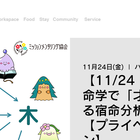
rkspace
Food
Stay
Community
Service
11月24日(金)
  |  
【11/24
命学で「
る宿命分
【プライ