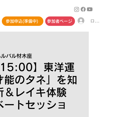
ログイン
参加申込(準備中)
参加者ページ
ハルバル材木座
 15:00】東洋運
才能のタネ」を知
析＆レイキ体験
ベートセッショ