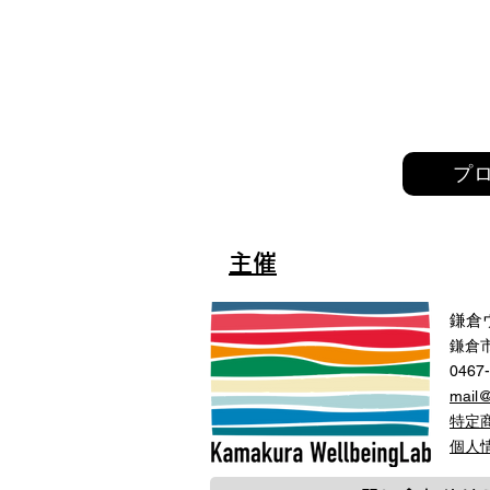
プ
主催
鎌倉
鎌倉市
0467
mail
特定
​個