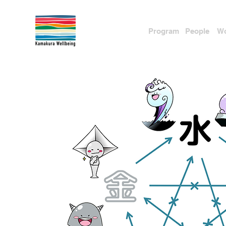
Pr
ogram
People
Wo