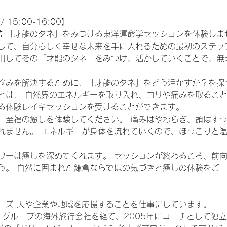
/ 15:00-16:00】
た「才能のタネ」をみつける東洋運命学セッションを体験しま
して、自分らしく幸せな未来を手に入れるための最初のステッ
用してその「才能のタネ」をみつけ、活かしていくことで、無
悩みを解決するために、「才能のタネ」をどう活かすか？を探
とは、 自然界のエネルギーを取り入れ、コリや痛みを取るこ
る体験レイキセッションを受けることができます。
、至福の癒しを体験してください。 痛みはやわらぎ、頭はす
れません。 エネルギーが身体を流れていくので、ほっこりと
ワーは癒しを深めてくれます。 セッションが終わるころ、前
う。 自然に囲まれた鎌倉ならではの気づきと癒しの体験をご
ーズ 人や企業や地域を応援することを仕事にしています。
Lグループの海外旅行会社を経て、2005年にコーチとして独